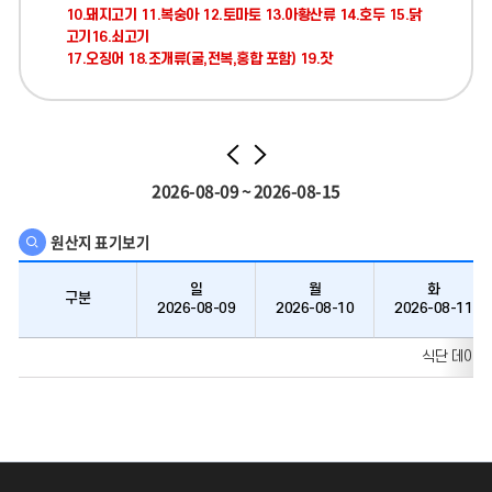
10.돼지고기 11.복숭아 12.토마토 13.아황산류 14.호두 15.닭
고기16.쇠고기
17.오징어 18.조개류(굴,전복,홍합 포함) 19.잣
이
다
2026-08-09 ~ 2026-08-15
전
음
원산지 표기보기
일
월
화
구분
2026-08-09
2026-08-10
2026-08-11
주간식단안내
식단 데이터
구분
일,
월,
화,
수,
목,
금,
토요일
에
대한
식단