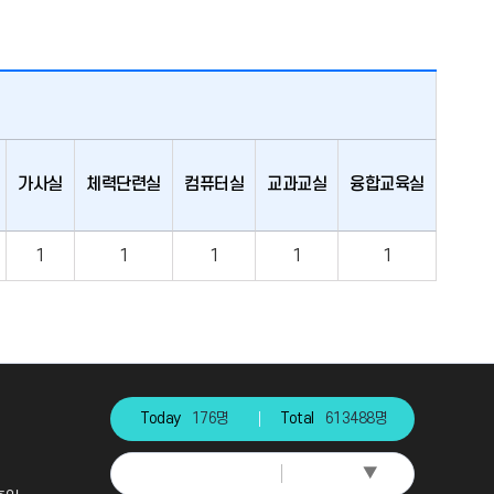
가사실
체력단련실
컴퓨터실
교과교실
융합교육실
교장실
1
1
1
1
1
1
Today
176명
Total
613488명
▼
Select Language