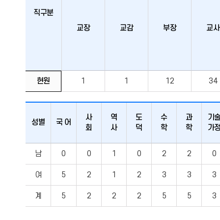
직구분
교장
교감
부장
교사
교직원
현원
1
1
12
34
현황
사
역
도
수
과
기
성별
국 어
회
사
덕
학
학
가
교직원
남
0
0
1
0
2
2
0
현황
여
5
2
1
2
3
3
3
계
5
2
2
2
5
5
3