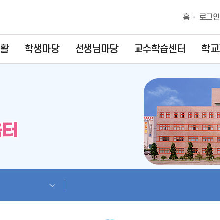
홈
로그인
생활
학생마당
선생님마당
교수학습센터
학교