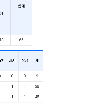
합계
계
18
66
건
사서
상담
계
0
0
0
9
1
1
1
36
1
1
1
45