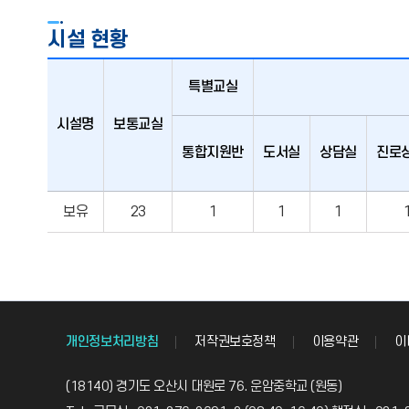
시설 현황
특별교실
시설명
보통교실
통합지원반
도서실
상담실
진로
시설
보유
23
1
1
1
현황
개인정보처리방침
저작권보호정책
이용약관
이
(18140) 경기도 오산시 대원로 76. 운암중학교 (원동)