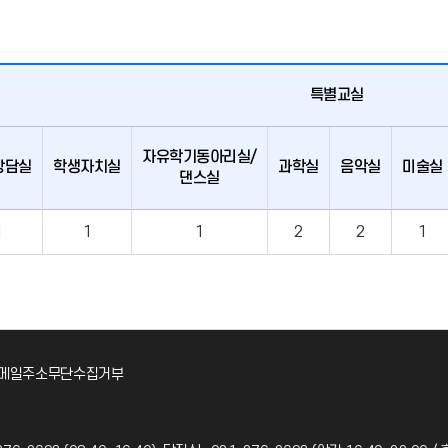
특별교실
자유학기동아리실/
상담실
학생자치실
과학실
음악실
미술실
댄스실
1
1
1
2
2
1
메일주소무단수집거부