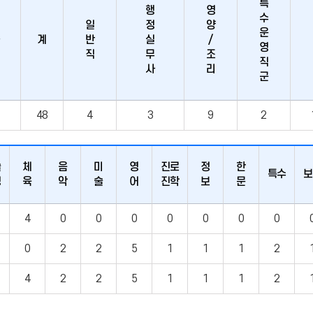
특
행
영
수
일
정
양
운
계
반
실
/
영
직
무
조
직
사
리
군
48
4
3
9
2
술
체
음
미
영
진로
정
한
특수
보
정
육
악
술
어
진학
보
문
4
0
0
0
0
0
0
0
0
2
2
5
1
1
1
2
4
2
2
5
1
1
1
2