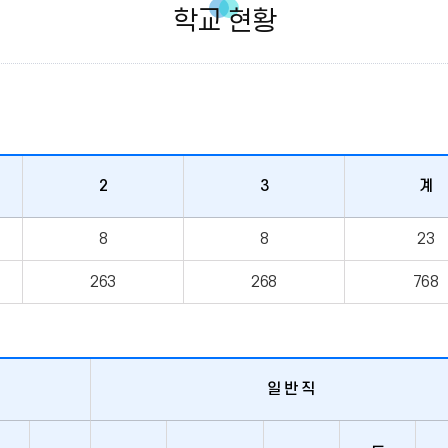
학교 현황
2
3
계
8
8
23
263
268
768
일 반 직