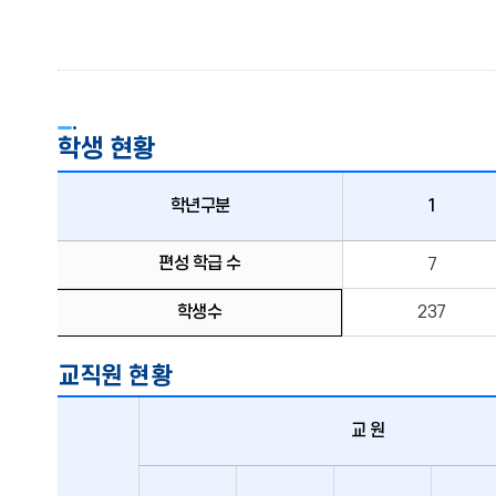
학생 현황
학년구분
1
학생
편성 학급 수
7
현황
학생수
237
교직원 현황
교 원