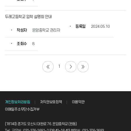
두레고등학교 입학 설명회 안내
등록일
2024.05.10
작성자
운암중학교 관리자
조회수
8
1
개인정보처리방침
저작권보호정책
이용약관
이메일주소무단수집거부
(18140) 경기도 오산시 대원로 76. 운암중학교 (원동)
Tel : 교무실 : 031-376-2691~2 (08:40~16:40),행정실 : 031-376-2693