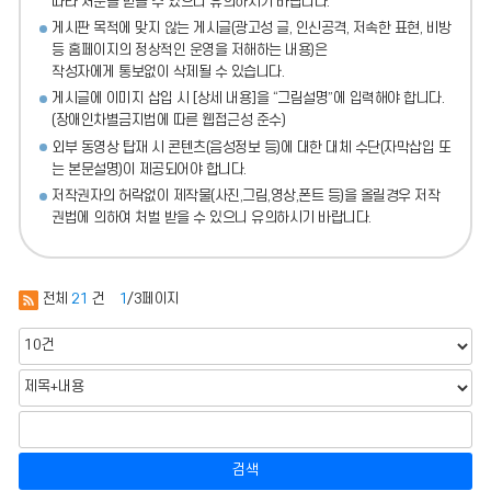
따라 처분
을 받을 수 있으니 유의하시기 바랍니다.
게시판 목적에 맞지 않는 게시글(광고성 글, 인신공격, 저속한 표현, 비방
등 홈페이지의 정상적인 운영을 저해하는 내용)
은
작성자에게 통보없이 삭제될 수 있습니다.
게시글에 이미지 삽입 시 [상세 내용]을 “그림설명”에 입력해야 합니다.
(장애인차별금지법에 따른 웹접근성 준수)
외부 동영상 탑재 시 콘텐츠(음성정보 등)에 대한 대체 수단(자막삽입 또
는 본문설명)이 제공되어야 합니다.
저작권자의 허락없이 제작물(사진,그림,영상,폰트 등)을 올릴경우 저작
권법에 의하여 처벌 받을 수 있으니 유의하시기 바랍니다.
전체
21
건
1
/3페이지
검색