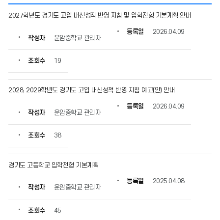
진
2027학년도 경기도 고입 내신성적 반영 지침 및 입학전형 기본계획 안내
학
의
등록일
2026.04.09
작성자
운암중학교 관리자
게
시
물
조회수
19
번
호,
제
2028, 2029학년도 경기도 고입 내신성적 반영 지침 예고(안) 안내
목,
등록일
2026.04.09
작
작성자
운암중학교 관리자
성
자,
조회수
38
등
록
일,
경기도 고등학교 입학전형 기본계획
조
회
등록일
2025.04.08
수
작성자
운암중학교 관리자
정
보
조회수
45
를