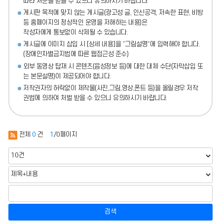
따라 처분
을 받을 수 있으니 유의하시기 바랍니다.
게시판 목적에 맞지 않는 게시글(광고성 글, 인신공격, 저속한 표현, 비방
등 홈페이지의 정상적인 운영을 저해하는 내용)
은
작성자에게 통보없이 삭제될 수 있습니다.
게시글에 이미지 삽입 시 [상세 내용]을 “그림설명”에 입력해야 합니다.
(장애인차별금지법에 따른 웹접근성 준수)
외부 동영상 탑재 시 콘텐츠(음성정보 등)에 대한 대체 수단(자막삽입 또
는 본문설명)이 제공되어야 합니다.
저작권자의 허락없이 제작물(사진,그림,영상,폰트 등)을 올릴경우 저작
권법에 의하여 처벌 받을 수 있으니 유의하시기 바랍니다.
전체
0
건
1
/0페이지
검색