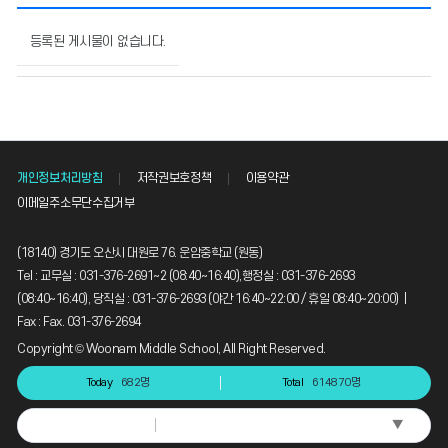
1
학
등록된 게시물이 없습니다.
년
의
게
시
물
번
개인정보처리방침
저작권보호정책
이용약관
호,
제
이메일주소무단수집거부
목,
작
(18140) 경기도 오산시 대원로 76. 운암중학교 (원동)
성
Tel : 교무실 : 031-376-2691~2 (08:40~16:40),행정실 : 031-376-2693
자,
(08:40~16:40), 당직실 : 031-376-2693 (야간 16:40~22:00 / 휴일 08:40~20:00) |
등
록
Fax : Fax. 031-376-2694
일,
Copyright © Woonam Middle School, All Right Reserved.
조
회
Today
682명
Total
614870명
수
정
▼
Select Language
보